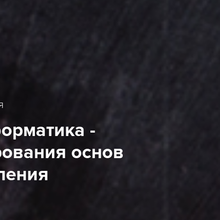
я
орматика -
ования основ
ления